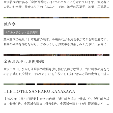
金沢駅構内にある「金沢百番街」は3つのエリアに分かれています。観光客に
人気のお土産、飲食エリアの「あんと」では、地元の和菓子、地酒、工芸品が
揃うお土産ショップから、金沢ならではの…
兼六亭
#グルメチケット金沢美味
兼六園内の絶景「日本最古の噴水」を眺めながらお食事ができる料理屋です。
名園の四季を感じながら、ごゆっくりとお食事をお楽しみください。店内にて
カフェメニューもお召し上がりいただけま…
金沢おみそしる倶楽部
金沢市東山、ひがし茶屋街の喧騒を少し抜けた静かな通り。古い町家の趣をそ
のまま残した空間で、“おみそしる”を主役にした朝ごはんと和の定食をご提供
しています。看板メニューは…
THE HOTEL SANRAKU KANAZAWA
【2022年12月21日開業】金沢の台所、近江町市場まで徒歩1分。近江町市場
まで徒歩1分、金沢城公園まで徒歩3分。金沢城公園やひがし茶屋街など、金
沢を代表する観光地へも徒歩圏内と絶好のロケ…