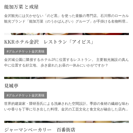
能加万菜 と成屋
金沢観光には欠かせない「のど黒」を使った釜飯の専門店。石川県のローカル
観光ブランド「能加万菜（のうかばんざい）グループ」が手掛ける名物料理の
お店です。
KKRホテル金沢 レストラン「アイビス」
#グルメチケット金沢美味
金沢城公園に隣接するホテル2Fに位置するレストラン。 主要観光施設の真ん
中に位置する好立地、 歩き疲れたお昼の一休みにいかがですか？
見城亭
#グルメチケット金沢美味
世界的建築家・隈研吾氏による洗練された空間設計。季節の食材の繊細な味わ
いや香りを丁寧に引き出した料理。金沢の工芸文化と食文化が融合した店内の
演出や器。真心でお客様をお迎えするホス…
ジャーマンベーカリー 百番街店