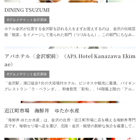
DINING TSUZUMI
#グルメチケット金沢美味
ホテル金沢が位置する金沢駅を訪れる人をまずお迎えするのは、金沢の伝統芸
能「能楽」をイメージして造られた鼓門（つづみもん）。この鼓門にちなみ、
金沢で古くから暮らしに溶け込み、多くの…
アパホテル〈金沢駅前〉（APA Hotel Kanazawa Ekim
ae）
#グルメチケット金沢美味
「金沢駅」港口徒歩1分の大浴場付ホテル。ビジネスや観光に最適。バイキン
グレストラン「ラ・ベランダ」、和食割烹「彩旬」、14階最上階の「アルカ
ンシェール」と種類の異なる三つのレストラ…
近江町市場 海鮮丼 ゆたか水産
「海鮮丼 ゆたか水産」は、金沢の台所・近江町市場に店を構える海鮮丼専門
店です。毎朝セリ場へ足を運び、北陸・金沢・能登の新鮮な魚介を厳選して仕
入れるこだわりが魅力。料理人が板前の技…