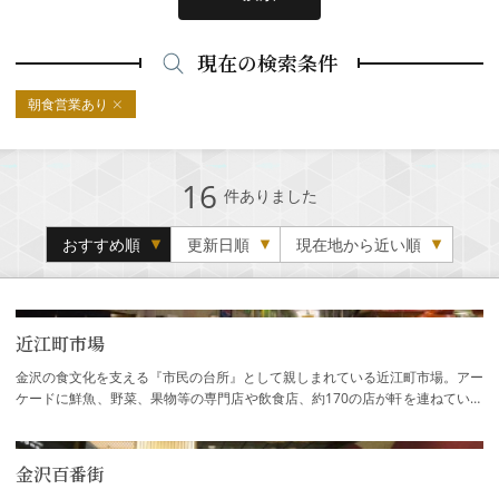
現在の検索条件
朝食営業あり
16
件ありました
おすすめ順
更新日順
現在地から近い順
近江町市場
金沢の食文化を支える『市民の台所』として親しまれている近江町市場。アー
ケードに鮮魚、野菜、果物等の専門店や飲食店、約170の店が軒を連ねていま
す。市民のほか、料亭や飲食店の料理人な…
金沢百番街