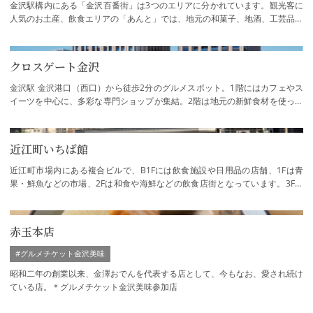
金沢駅構内にある「金沢百番街」は3つのエリアに分かれています。観光客に
人気のお土産、飲食エリアの「あんと」では、地元の和菓子、地酒、工芸品が
揃うお土産ショップから、金沢ならではの…
クロスゲート金沢
金沢駅 金沢港口（西口）から徒歩2分のグルメスポット。1階にはカフェやス
イーツを中心に、多彩な専門ショップが集結。2階は地元の新鮮食材を使った
割烹料理店やレストランなどが揃い、北陸の…
近江町いちば館
近江町市場内にある複合ビルで、B1Fには飲食施設や日用品の店舗、1Fは青
果・鮮魚などの市場、2Fは和食や海鮮などの飲食店街となっています。3Fに
はちびっこ広場があり、未就学児とその保護者…
赤玉本店
#グルメチケット金沢美味
昭和二年の創業以来、金澤おでんを代表する店として、今もなお、愛され続け
ている店。＊グルメチケット金沢美味参加店