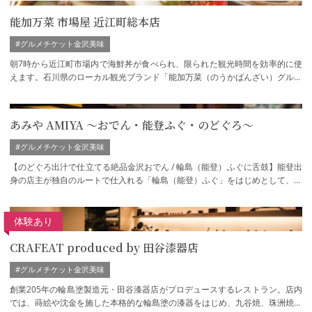
能加万菜 市場屋 近江町総本店
#グルメチケット金沢美味
朝7時から近江町市場内で海鮮丼が食べられ、限られた観光時間を効率的に使
えます。石川県のローカル観光ブランド「能加万菜（のうかばんざい）グルー
プ」が手掛ける海鮮丼専門店です。能登牛…
あみや AMIYA ～おでん・能登ふぐ・のどぐろ～
#グルメチケット金沢美味
【のどぐろ出汁で仕立てる絶品金沢おでん / 輪島（能登）ふぐに舌鼓】能登出
身の店主が独自のルートで仕入れる「輪島（能登）ふぐ」をはじめとして、北
陸の厳選のどぐろを使った定食や丼、特…
体験あり
CRAFEAT produced by 田谷漆器店
#グルメチケット金沢美味
創業205年の輪島塗製造元・田谷漆器店がプロデュースするレストラン。店内
では、蒔絵や沈金を施した本格的な輪島塗の漆器をはじめ、九谷焼、珠洲焼き