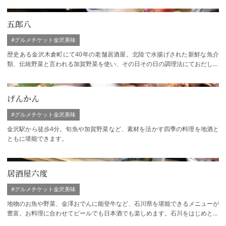
五郎八
#グルメチケット金沢美味
歴史ある金沢木倉町にて40年の老舗居酒屋。北陸で水揚げされた新鮮な魚介
類、伝統野菜と言われる加賀野菜を使い、その日その日の調理法にておだしし
ております。
げんかん
#グルメチケット金沢美味
金沢駅から徒歩4分。旬魚や加賀野菜など、素材を活かす四季の料理を地酒と
ともに堪能できます。
居酒屋六度
#グルメチケット金沢美味
地物のお魚や野菜、金澤おでんに能登牛など、石川県を堪能できるメニューが
豊富。お料理に合わせてビールでも日本酒でも楽しめます。石川をはじめとし
た北陸の地酒は常時30種！お席はすべて掘…