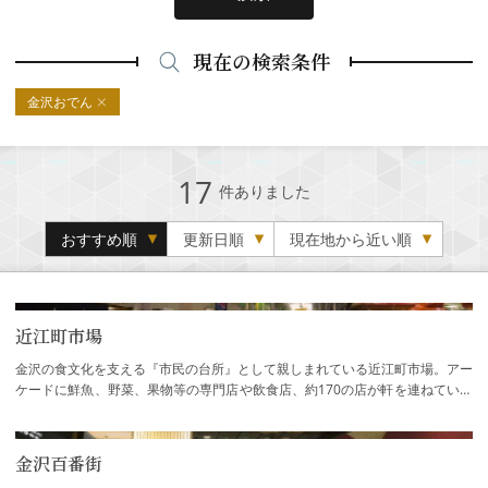
現在の検索条件
金沢おでん
17
件ありました
おすすめ順
更新日順
現在地から近い順
近江町市場
金沢の食文化を支える『市民の台所』として親しまれている近江町市場。アー
ケードに鮮魚、野菜、果物等の専門店や飲食店、約170の店が軒を連ねていま
す。市民のほか、料亭や飲食店の料理人な…
金沢百番街