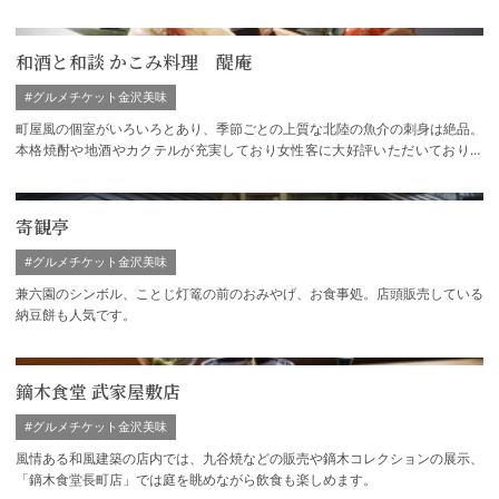
のほか、金沢箔や二俣和紙などの石川県内…
和酒と和談 かこみ料理 醍庵
#グルメチケット金沢美味
町屋風の個室がいろいろとあり、季節ごとの上質な北陸の魚介の刺身は絶品。
本格焼酎や地酒やカクテルが充実しており女性客に大好評いただいておりま
す。
寄観亭
#グルメチケット金沢美味
兼六園のシンボル、ことじ灯篭の前のおみやげ、お食事処。店頭販売している
納豆餅も人気です。
鏑木食堂 武家屋敷店
#グルメチケット金沢美味
風情ある和風建築の店内では、九谷焼などの販売や鏑木コレクションの展示、
「鏑木食堂長町店」では庭を眺めながら飲食も楽しめます。