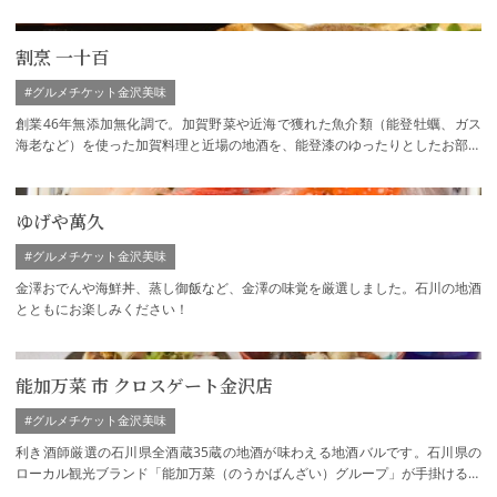
割烹 一十百
#グルメチケット金沢美味
創業46年無添加無化調で。加賀野菜や近海で獲れた魚介類（能登牡蠣、ガス
海老など）を使った加賀料理と近場の地酒を、能登漆のゆったりとしたお部屋
で小さなお子様にも安心してご利用頂けます。
ゆげや萬久
#グルメチケット金沢美味
金澤おでんや海鮮丼、蒸し御飯など、金澤の味覚を厳選しました。石川の地酒
とともにお楽しみください！
能加万菜 市 クロスゲート金沢店
#グルメチケット金沢美味
利き酒師厳選の石川県全酒蔵35蔵の地酒が味わえる地酒バルです。石川県の
ローカル観光ブランド「能加万菜（のうかばんざい）グループ」が手掛ける新
感覚の地酒バルです。金沢のランドマーク「…