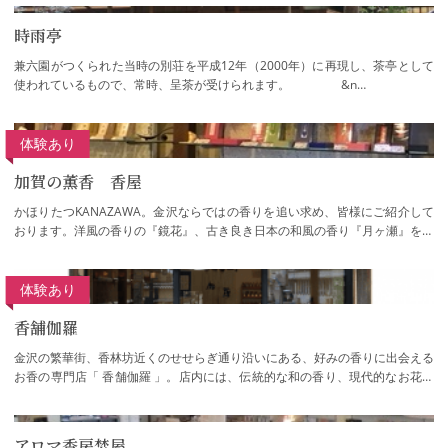
時雨亭
兼六園がつくられた当時の別荘を平成12年（2000年）に再現し、茶亭として
使われているもので、常時、呈茶が受けられます。 &n…
体験あり
加賀の薫香 香屋
かほりたつKANAZAWA。金沢ならではの香りを追い求め、皆様にご紹介して
おります。洋風の香りの『鏡花』、古き良き日本の和風の香り『月ヶ瀬』をは
じめ、加賀之花、卯辰之花、あかり坂、暗がり…
体験あり
香舗伽羅
金沢の繁華街、香林坊近くのせせらぎ通り沿いにある、好みの香りに出会える
お香の専門店「 香舗伽羅 」。店内には、伝統的な和の香り、現代的なお花、
ハーブの香りなど、多数のお香の中からお…
アロマ香房焚屋