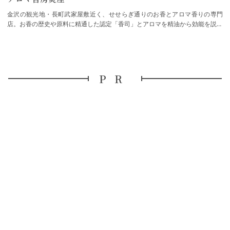
金沢の観光地・長町武家屋敷近く、せせらぎ通りのお香とアロマ香りの専門
店。お香の歴史や原料に精通した認定「香司」とアロマを精油から効能を説明
できる「アロマセラピスト」により約１００…
PR