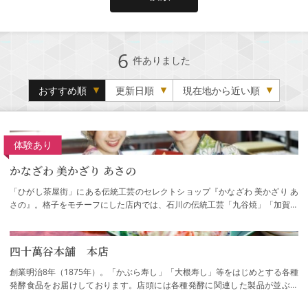
6
件ありました
おすすめ順
更新日順
現在地から近い順
体験あり
かなざわ 美かざり あさの
「ひがし茶屋街」にある伝統工芸のセレクトショップ『かなざわ 美かざり あ
さの』。格子をモチーフにした店内では、石川の伝統工芸「九谷焼」「加賀友
禅」「金沢箔」「加賀繍」「桐工芸」など…
四十萬谷本舗 本店
創業明治8年（1875年）。「かぶら寿し」「大根寿し」等をはじめとする各種
発酵食品をお届けしております。店頭には各種発酵に関連した製品が並ぶほ
か、特製の糀を使った甘酒やジェラートを楽…