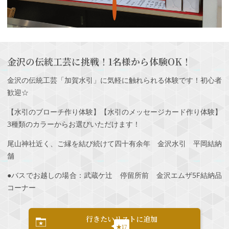
金沢の伝統工芸に挑戦！1名様から体験OK！
金沢の伝統工芸「加賀水引」に気軽に触れられる体験です！初心者
歓迎☆
【水引のブローチ作り体験】【水引のメッセージカード作り体験】
3種類のカラーからお選びいただけます！
尾山神社近く、ご縁を結び続けて四十有余年 金沢水引 平岡結納
舗
●バスでお越しの場合：武蔵ケ辻 停留所前 金沢エムザ5F結納品
コーナー
行きたいリストに追加
★17