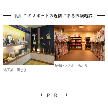
このスポットの近隣にある体験施設
P
r
e
N
v
e
i
x
o
t
u
s
着物レンタル あかり
金箔工芸 田じま
PR