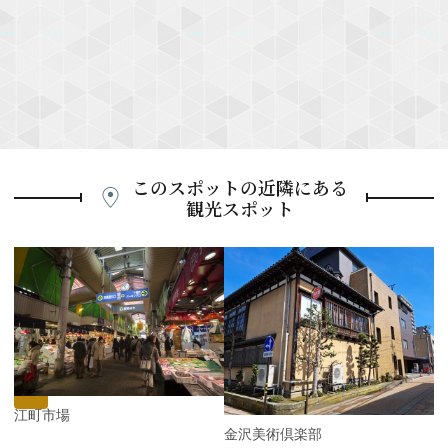
このスポットの近隣にある
観光スポット
P
r
e
N
v
e
i
x
o
t
u
s
近江町市場
金沢美術倶楽部