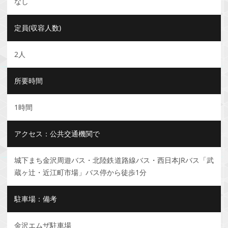
なし
定員(収容人数)
2人
所要時間
1時間
アクセス：公共交通機関で
城下まち金沢周遊バス・北陸鉄道路線バス・西日本JRバス「武
蔵ヶ辻・近江町市場」バス停から徒歩1分
駐車場：備考
金沢エムザ駐車場