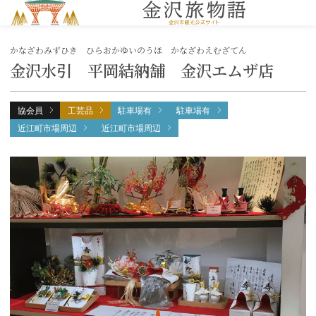
MENU
かなざわみずひき ひらおかゆいのうほ かなざわえむざてん
金沢水引 平岡結納舗 金沢エムザ店
協会員
工芸品
駐車場有
駐車場有
近江町市場周辺
近江町市場周辺