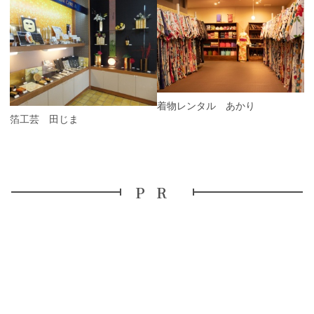
P
r
e
N
v
e
i
x
o
t
u
s
着物レンタル あかり
金箔工芸 田じま
PR