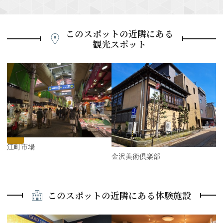
このスポットの近隣にある
観光スポット
P
r
e
N
v
e
i
x
o
t
u
s
近江町市場
金沢美術倶楽部
このスポットの近隣にある体験施設