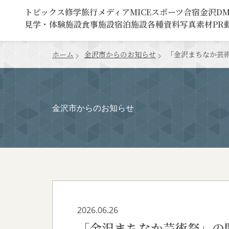
トピックス
修学旅行
メディア
MICE
スポーツ合宿
金沢D
見学・体験施設
食事施設
宿泊施設
各種資料
写真素材
PR
ホーム
金沢市からのお知らせ
「金沢まちなか芸
金沢市からのお知らせ
2026.06.26
「金沢まちなか芸術祭」の