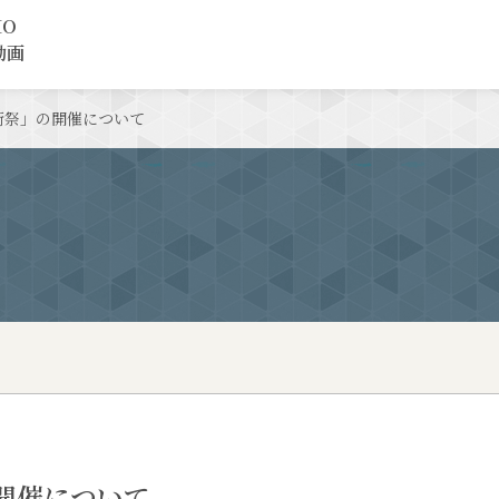
MO
動画
術祭」の開催について
開催について