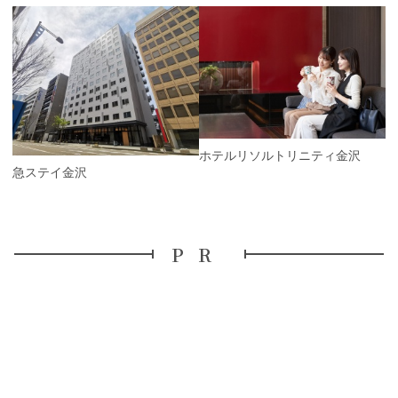
P
r
e
N
v
e
i
x
o
t
u
s
ホテルリソルトリニティ金沢
東急ステイ金沢
PR