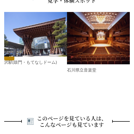
見学・体験スポット
P
r
e
N
v
e
i
x
o
t
u
s
金沢駅(鼓門・もてなしドーム)
石川県立音楽堂
このページを見ている人は、
こんなページも見ています