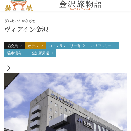
MENU
ゔぃあいんかなざわ
ヴィアイン金沢
協会員
ホテル
コインランドリー有
バリアフリー
駐車場有
金沢駅周辺