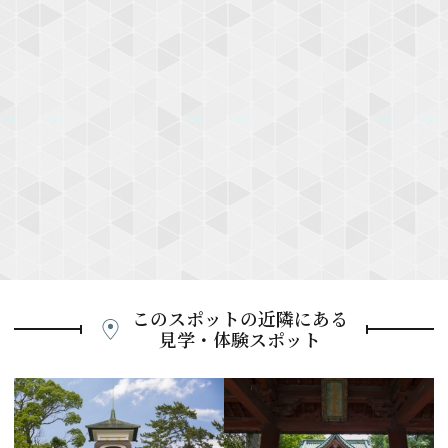
このスポットの近隣にある
見学・体験スポット
P
r
e
N