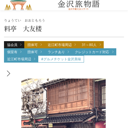
MENU
りょうてい おおともろう
料亭 大友楼
協会員
団体可
近江町市場周辺
31～80人
個室有
団体可
ランチあり
クレジットカード対応
近江町市場周辺
#グルメチケット金沢美味