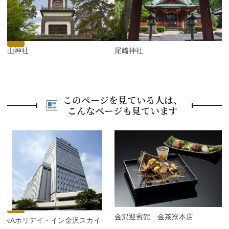
v
e
i
x
o
t
u
s
尾山神社
尾﨑神社
このページを見ている人は、
こんなページも見ています
P
r
e
N
v
e
i
x
o
t
u
s
金沢迎賓館 金茶寮本店
ANAホリデイ・イン金沢スカイ