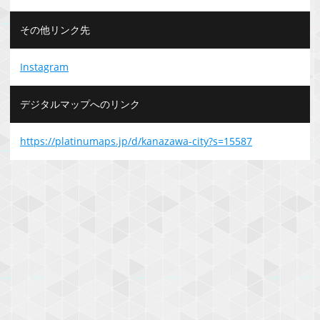
その他リンク先
Instagram
デジタルマップへのリンク
https://platinumaps.jp/d/kanazawa-city?s=15587