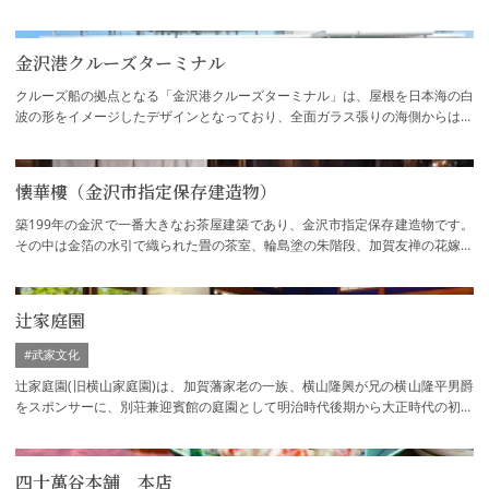
金沢港クルーズターミナル
クルーズ船の拠点となる「金沢港クルーズターミナル」は、屋根を日本海の白
波の形をイメージしたデザインとなっており、全面ガラス張りの海側からは日
本海を一望できます。夜には美しいライト…
懐華樓（金沢市指定保存建造物）
築199年の金沢で一番大きなお茶屋建築であり、金沢市指定保存建造物です。
その中は金箔の水引で織られた畳の茶室、輪島塗の朱階段、加賀友禅の花嫁暖
簾、夜は今も一見さんお断りで「一客一亭…
辻家庭園
#武家文化
辻家庭園(旧横山家庭園)は、加賀藩家老の一族、横山隆興が兄の横山隆平男爵
をスポンサーに、別荘兼迎賓館の庭園として明治時代後期から大正時代の初期
に造られました。当時、横山家は尾小屋銅…
四十萬谷本舗 本店