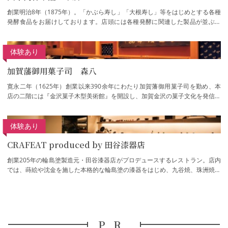
創業明治8年（1875年）。「かぶら寿し」「大根寿し」等をはじめとする各種
発酵食品をお届けしております。店頭には各種発酵に関連した製品が並ぶほ
か、特製の糀を使った甘酒やジェラートを楽…
体験あり
加賀藩御用菓子司 森八
寛永二年（1625年）創業以来390余年にわたり加賀藩御用菓子司を勤め、本
店の二階には『金沢菓子木型美術館』を開設し、加賀金沢の菓子文化を発信し
続けております。
体験あり
CRAFEAT produced by 田谷漆器店
創業205年の輪島塗製造元・田谷漆器店がプロデュースするレストラン。店内
では、蒔絵や沈金を施した本格的な輪島塗の漆器をはじめ、九谷焼、珠洲焼き
のほか、金沢箔や二俣和紙などの石川県内…
PR