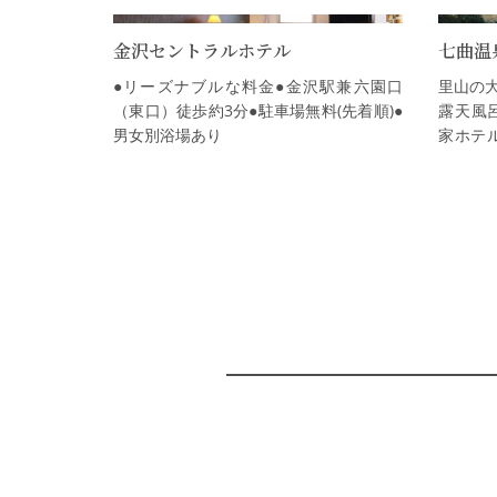
し…
金沢セントラルホテル
七曲温泉
●リーズナブルな料金●金沢駅兼六園口
里山の
（東口）徒歩約3分●駐車場無料(先着順)●
露天風
男女別浴場あり
家ホテ
ビエを
す。自