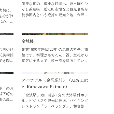
優美な街の、優雅な時間へ。兼六園やひ
がし茶屋街、近江町市場など観光名所が
大切に、
徒歩圏内という絶好の観光立地。金沢城
を心がけ
のふもとに湧き出る、市内では珍しい天
じめ、エ
然温泉「白鳥路温泉」で旅の疲れも癒…
に楽しめ
の合…
金城樓
六園やひ
創業1890年(明治23年)の老舗の料亭、旅
紀美術館
館です。料理はもちろん、器、室礼から
でき閑静
接客に至るまで、超一流を指向していま
テル。客
す。宿泊施設も三室あり チェックイン1
小さ…
6:00、チェックアウト11:00ですので…
アパホテル〈金沢駅前〉（APA Hot
el Kanazawa Ekimae）
亭」のお
城下町の
「金沢駅」港口徒歩1分の大浴場付ホテ
街の高台
ル。ビジネスや観光に最適。バイキング
が離れと
レストラン「ラ・ベランダ」、和食割烹
お楽…
「彩旬」、14階最上階の「アルカンシェ