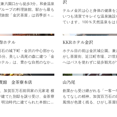
沢
駅兼六園口から徒歩3分。和倉温泉
グループの料理旅館。駅から最も
テルメ金沢は心と身体の健康を
理旅館「金沢茶屋」は四季折々の
いつも清潔でキレイな温泉施設
材にこだわる「料理」、加賀屋流
ています。100％天然温泉をは
のこもった「おもてなし」、…
ステ・グルメ・ホテルなど一度
る充実の施設。旅の途中に。日常
際ホテル
KKRホテル金沢
万石の城下町・金沢の中心部から
ホテル目の前は金沢城公園。兼
15分。美しい高尾の森に建つ「金
がし茶屋街、近江町市場、21世
ホテル」は、豊かな自然のなか、
へはバスを使わずに徒歩観光が
の食とやすらぎを提供するリゾー
な場所に位置した隠れ家的なホ
ル。多彩で充実した施設と洗練…
室は洋室、バリアフリールームや
賓館 金茶寮本店
山乃尾
年、加賀百万石前田家の元家老 横
創業から受け継がれる「一客一
が建てた別邸を譲り受け、金茶寮
もてなしの精神。加賀百万石の
。明治時代に建てられた本館に加
風情が色濃く残る、ひがし茶屋
川口までの40mの斜面を利用した
にある料理旅館です。一棟一棟
0坪の庭園の中にそれぞれ趣の異…
なっているお部屋で季節の料理を