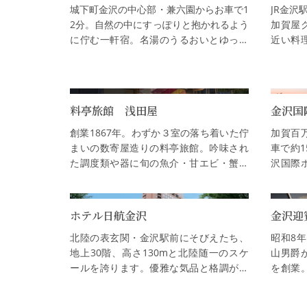
城下町金沢の中心部・兼六園からお車で1
JR金沢
2分。自然の中にすっぽりと抱かれるよう
加賀屋
に佇む一軒宿。名湯のうるおいとゆった
近い料
りとした時の流れを体感してくださいま
旬の食
せ。【日帰り入浴+昼食付きプラン…
の真心
料亭旅館 浅田屋
金沢国
創業1867年。わずか３室の落ち着いた佇
加賀百
まいの数寄屋造りの料亭旅館。吟味され
車で約
た調度類や器に旬の魚介・甘エビ・蟹・
沢国際
山の幸など客人の嗜好に添った四季折々
最上級
の素材を盛り込んで浅田屋ならではの…
トホテ
ホテル日航金沢
金沢迎
北陸の表玄関・金沢駅前にそびえたち、
昭和8
地上30階、高さ130mと北陸随一のスケ
山男爵
ールを誇ります。優雅な気品と格調が漂
を創業
う249室の客室は、全て17階以上に位置
え、犀
し、眺望は抜群。行き届いたおもてな
約100