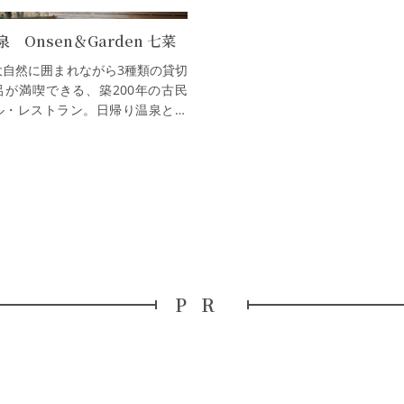
 Onsen＆Garden 七菜
大自然に囲まれながら3種類の貸切
呂が満喫できる、築200年の古民
ル・レストラン。日帰り温泉とジ
堪能できるランチも営業していま
然あふれる丘の上にある小さな…
PR