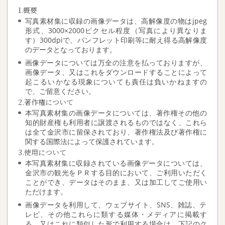
1.概要
写真素材集に収録の画像データは、高解像度の物はjpeg
形式、3000×2000ピクセル程度（写真により異なりま
す）300dpiで、パンフレット印刷等に耐え得る高解像度
のデータとなっております。
画像データについては万全の注意を払っておりますが、
画像データ、又はこれをダウンロードすることによって
起こるいかなる現象についても責任は負いかねますの
で、ご留意ください。
2.著作権について
本写真素材集の画像データについては、著作権その他の
知的財産権も利用者に譲渡されるものではなく、これら
は全て金沢市に留保されており、著作権法及び著作権に
関する国際法によって保護されています。
3.使用について
本写真素材集に収録されている画像データについては、
金沢市の観光をＰＲする目的において、ご利用いただく
ことができ、データはそのまま、又は加工してご使用い
ただけます。
画像データを利用して、ウェブサイト、SNS、雑誌、テ
レビ、その他これらに類する媒体・メディアに掲載す
る、又はこれに類似した形で利用する場合は、下記のク