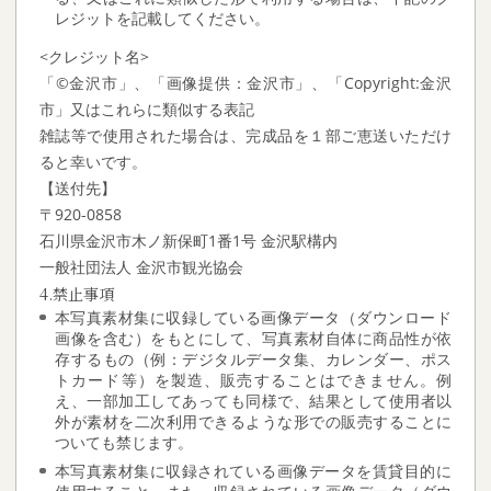
レジットを記載してください。
<クレジット名>
「©金沢市」、「画像提供：金沢市」、「Copyright:金沢
市」又はこれらに類似する表記
雑誌等で使用された場合は、完成品を１部ご恵送いただけ
ると幸いです。
【送付先】
〒920-0858
石川県金沢市木ノ新保町1番1号 金沢駅構内
一般社団法人 金沢市観光協会
4.禁止事項
本写真素材集に収録している画像データ（ダウンロード
画像を含む）をもとにして、写真素材自体に商品性が依
存するもの（例：デジタルデータ集、カレンダー、ポス
トカード等）を製造、販売することはできません。例
え、一部加工してあっても同様で、結果として使用者以
外が素材を二次利用できるような形での販売することに
ついても禁じます。
本写真素材集に収録されている画像データを賃貸目的に