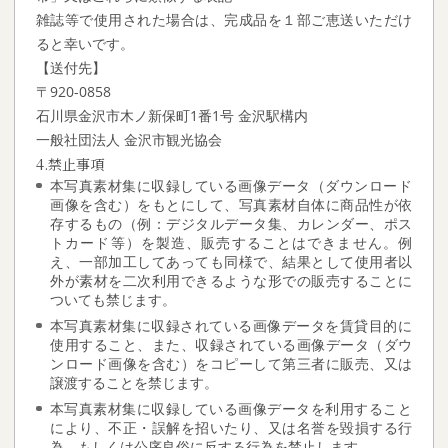
雑誌等で使用された場合は、完成品を１部ご恵送いただけ
ると幸いです。
【送付先】
〒920-0858
石川県金沢市木ノ新保町1番1号 金沢駅構内
一般社団法人 金沢市観光協会
4.禁止事項
本写真素材集に収録している画像データ（ダウンロード
画像を含む）をもとにして、写真素材自体に商品性が依
存するもの（例：デジタルデータ集、カレンダー、ポス
トカード等）を製造、販売することはできません。例
え、一部加工してあっても同様で、結果として使用者以
外が素材を二次利用できるような形での販売することに
ついても禁じます。
本写真素材集に収録されている画像データを賃貸目的に
使用すること、また、収録されている画像データ（ダウ
ンロード画像を含む）をコピーして第三者に販売、又は
譲渡することを禁じます。
本写真素材集に収録している画像データを利用すること
により、不正・誤解を招いたり、又は名誉を毀損する行
為、もしくは公序良俗に反する行為を禁止します。