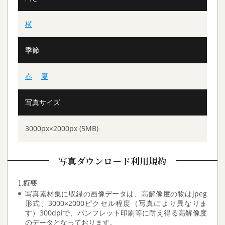
横
季節
春
夏
写真サイズ
3000px×2000px (5MB)
写真ダウンロード利用規約
1.概要
写真素材集に収録の画像データは、高解像度の物はjpeg
形式、3000×2000ピクセル程度（写真により異なりま
す）300dpiで、パンフレット印刷等に耐え得る高解像度
のデータとなっております。