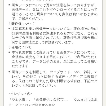
画像データについては万全の注意を払っておりますが、
画像データ、又はこれをダウンロードすることによって
起こるいかなる現象についても責任は負いかねますの
で、ご留意ください。
2.著作権について
本写真素材集の画像データについては、著作権その他の
知的財産権も利用者に譲渡されるものではなく、これら
は全て金沢市に留保されており、著作権法及び著作権に
関する国際法によって保護されています。
3.使用について
本写真素材集に収録されている画像データについては、
金沢市の観光をＰＲする目的において、ご利用いただく
ことができ、データはそのまま、又は加工してご使用い
ただけます。
画像データを利用して、ウェブサイト、SNS、雑誌、テ
レビ、その他これらに類する媒体・メディアに掲載す
る、又はこれに類似した形で利用する場合は、下記のク
レジットを記載してください。
<クレジット名>
「©金沢市」、「画像提供：金沢市」、「Copyright:金沢
市」又はこれらに類似する表記