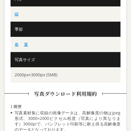
縦
季節
春
夏
写真サイズ
2000px×3000px (5MB)
写真ダウンロード利用規約
1.概要
写真素材集に収録の画像データは、高解像度の物はjpeg
形式、3000×2000ピクセル程度（写真により異なりま
す）300dpiで、パンフレット印刷等に耐え得る高解像度
のデータとなっております。