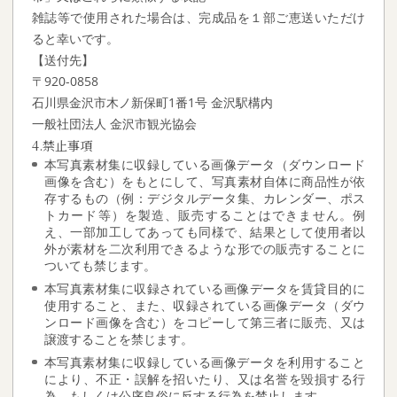
雑誌等で使用された場合は、完成品を１部ご恵送いただけ
ると幸いです。
【送付先】
〒920-0858
石川県金沢市木ノ新保町1番1号 金沢駅構内
一般社団法人 金沢市観光協会
4.禁止事項
本写真素材集に収録している画像データ（ダウンロード
画像を含む）をもとにして、写真素材自体に商品性が依
存するもの（例：デジタルデータ集、カレンダー、ポス
トカード等）を製造、販売することはできません。例
え、一部加工してあっても同様で、結果として使用者以
外が素材を二次利用できるような形での販売することに
ついても禁じます。
本写真素材集に収録されている画像データを賃貸目的に
使用すること、また、収録されている画像データ（ダウ
ンロード画像を含む）をコピーして第三者に販売、又は
譲渡することを禁じます。
本写真素材集に収録している画像データを利用すること
により、不正・誤解を招いたり、又は名誉を毀損する行
為、もしくは公序良俗に反する行為を禁止します。