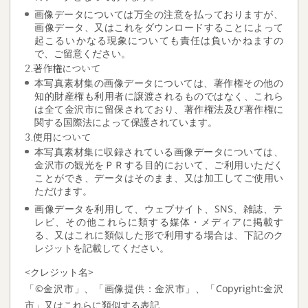
画像データについては万全の注意を払っておりますが、
画像データ、又はこれをダウンロードすることによって
起こるいかなる現象についても責任は負いかねますの
で、ご留意ください。
2.著作権について
本写真素材集の画像データについては、著作権その他の
知的財産権も利用者に譲渡されるものではなく、これら
は全て金沢市に留保されており、著作権法及び著作権に
関する国際法によって保護されています。
3.使用について
本写真素材集に収録されている画像データについては、
金沢市の観光をＰＲする目的において、ご利用いただく
ことができ、データはそのまま、又は加工してご使用い
ただけます。
画像データを利用して、ウェブサイト、SNS、雑誌、テ
レビ、その他これらに類する媒体・メディアに掲載す
る、又はこれに類似した形で利用する場合は、下記のク
レジットを記載してください。
<クレジット名>
「©金沢市」、「画像提供：金沢市」、「Copyright:金沢
市」又はこれらに類似する表記