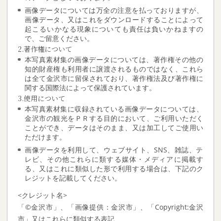
画像データについては万全の注意を払っておりますが、
画像データ、又はこれをダウンロードすることによって
起こるいかなる現象についても責任は負いかねますの
で、ご留意ください。
2.著作権について
本写真素材集の画像データについては、著作権その他の
知的財産権も利用者に譲渡されるものではなく、これら
は全て金沢市に留保されており、著作権法及び著作権に
関する国際法によって保護されています。
3.使用について
本写真素材集に収録されている画像データについては、
金沢市の観光をＰＲする目的において、ご利用いただく
ことができ、データはそのまま、又は加工してご使用い
ただけます。
画像データを利用して、ウェブサイト、SNS、雑誌、テ
レビ、その他これらに類する媒体・メディアに掲載す
る、又はこれに類似した形で利用する場合は、下記のク
レジットを記載してください。
<クレジット名>
「©金沢市」、「画像提供：金沢市」、「Copyright:金沢
市」又はこれらに類似する表記