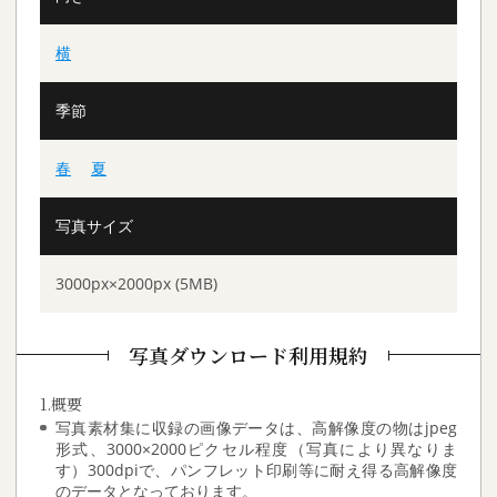
横
季節
春
夏
写真サイズ
3000px×2000px (5MB)
写真ダウンロード利用規約
1.概要
写真素材集に収録の画像データは、高解像度の物はjpeg
形式、3000×2000ピクセル程度（写真により異なりま
す）300dpiで、パンフレット印刷等に耐え得る高解像度
のデータとなっております。