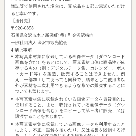
雑誌等で使用された場合は、完成品を１部ご恵送いただけ
ると幸いです。
【送付先】
〒920-0858
石川県金沢市木ノ新保町1番1号 金沢駅構内
一般社団法人 金沢市観光協会
4.禁止事項
本写真素材集に収録している画像データ（ダウンロード
画像を含む）をもとにして、写真素材自体に商品性が依
存するもの（例：デジタルデータ集、カレンダー、ポス
トカード等）を製造、販売することはできません。例
え、一部加工してあっても同様で、結果として使用者以
外が素材を二次利用できるような形での販売することに
ついても禁じます。
本写真素材集に収録されている画像データを賃貸目的に
使用すること、また、収録されている画像データ（ダウ
ンロード画像を含む）をコピーして第三者に販売、又は
譲渡することを禁じます。
本写真素材集に収録している画像データを利用すること
により、不正・誤解を招いたり、又は名誉を毀損する行
為、もしくは公序良俗に反する行為を禁止します。