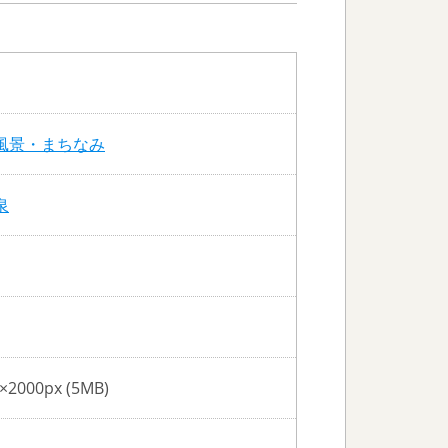
風景・まちなみ
泉
×2000px (5MB)