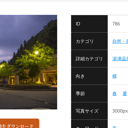
ID
786
カテゴリ
自然・
詳細カテゴリ
湯涌温
向き
横
季節
春
夏
写真サイズ
3000px
像をダウンロード