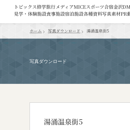
トピックス
修学旅行
メディア
MICE
スポーツ合宿
金沢D
見学・体験施設
食事施設
宿泊施設
各種資料
写真素材
PR
ホーム
写真ダウンロード
湯涌温泉街5
写真ダウンロード
湯涌温泉街5