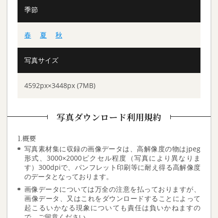
季節
春
夏
秋
写真サイズ
4592px×3448px (7MB)
写真ダウンロード利用規約
1.概要
写真素材集に収録の画像データは、高解像度の物はjpeg
形式、3000×2000ピクセル程度（写真により異なりま
す）300dpiで、パンフレット印刷等に耐え得る高解像度
のデータとなっております。
画像データについては万全の注意を払っておりますが、
画像データ、又はこれをダウンロードすることによって
起こるいかなる現象についても責任は負いかねますの
で、ご留意ください。