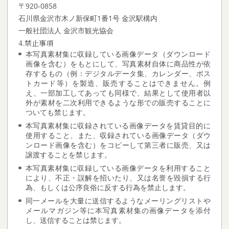
〒920-0858
石川県金沢市木ノ新保町1番1号 金沢駅構内
一般社団法人 金沢市観光協会
4.禁止事項
本写真素材集に収録している画像データ（ダウンロード
画像を含む）をもとにして、写真素材自体に商品性が依
存するもの（例：デジタルデータ集、カレンダー、ポス
トカード等）を製造、販売することはできません。例
え、一部加工してあっても同様で、結果として使用者以
外が素材を二次利用できるような形での販売することに
ついても禁じます。
本写真素材集に収録されている画像データを賃貸目的に
使用すること、また、収録されている画像データ（ダウ
ンロード画像を含む）をコピーして第三者に販売、又は
譲渡することを禁じます。
本写真素材集に収録している画像データを利用すること
により、不正・誤解を招いたり、又は名誉を毀損する行
為、もしくは公序良俗に反する行為を禁止します。
同一メールを大量に送信するようなメーリングリストや
メールマガジン等に本写真素材集の画像データを添付
し、送信することは禁じます。