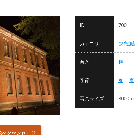
ID
700
カテゴリ
観光施
向き
横
季節
春
夏
写真サイズ
3000px
像をダウンロード