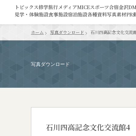
トピックス
修学旅行
メディア
MICE
スポーツ合宿
金沢D
見学・体験施設
食事施設
宿泊施設
各種資料
写真素材
PR
ホーム
写真ダウンロード
石川四高記念文化交流館
写真ダウンロード
石川四高記念文化交流館4