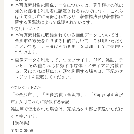
本写真素材集の画像データについては、著作権その他の
知的財産権も利用者に譲渡されるものではなく、これら
は全て金沢市に留保されており、著作権法及び著作権に
関する国際法によって保護されています。
3.使用について
本写真素材集に収録されている画像データについては、
金沢市の観光をＰＲする目的において、ご利用いただく
ことができ、データはそのまま、又は加工してご使用い
ただけます。
画像データを利用して、ウェブサイト、SNS、雑誌、テ
レビ、その他これらに類する媒体・メディアに掲載す
る、又はこれに類似した形で利用する場合は、下記のク
レジットを記載してください。
<クレジット名>
「©金沢市」、「画像提供：金沢市」、「Copyright:金沢
市」又はこれらに類似する表記
雑誌等で使用された場合は、完成品を１部ご恵送いただけ
ると幸いです。
【送付先】
〒920-0858