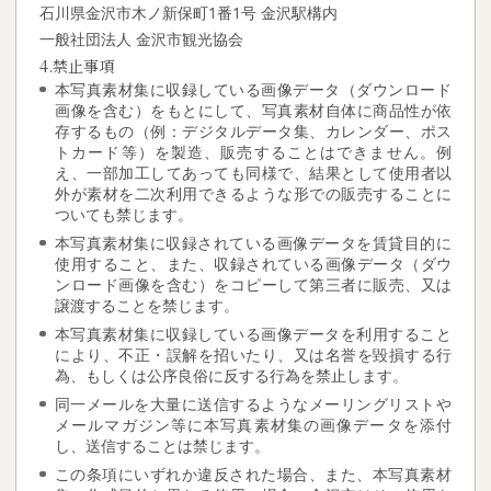
石川県金沢市木ノ新保町1番1号 金沢駅構内
一般社団法人 金沢市観光協会
4.禁止事項
本写真素材集に収録している画像データ（ダウンロード
画像を含む）をもとにして、写真素材自体に商品性が依
存するもの（例：デジタルデータ集、カレンダー、ポス
トカード等）を製造、販売することはできません。例
え、一部加工してあっても同様で、結果として使用者以
外が素材を二次利用できるような形での販売することに
ついても禁じます。
本写真素材集に収録されている画像データを賃貸目的に
使用すること、また、収録されている画像データ（ダウ
ンロード画像を含む）をコピーして第三者に販売、又は
譲渡することを禁じます。
本写真素材集に収録している画像データを利用すること
により、不正・誤解を招いたり、又は名誉を毀損する行
為、もしくは公序良俗に反する行為を禁止します。
同一メールを大量に送信するようなメーリングリストや
メールマガジン等に本写真素材集の画像データを添付
し、送信することは禁じます。
この条項にいずれか違反された場合、また、本写真素材