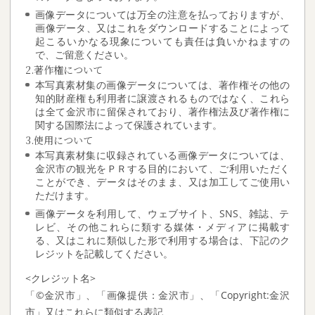
画像データについては万全の注意を払っておりますが、
画像データ、又はこれをダウンロードすることによって
起こるいかなる現象についても責任は負いかねますの
で、ご留意ください。
2.著作権について
本写真素材集の画像データについては、著作権その他の
知的財産権も利用者に譲渡されるものではなく、これら
は全て金沢市に留保されており、著作権法及び著作権に
関する国際法によって保護されています。
3.使用について
本写真素材集に収録されている画像データについては、
金沢市の観光をＰＲする目的において、ご利用いただく
ことができ、データはそのまま、又は加工してご使用い
ただけます。
画像データを利用して、ウェブサイト、SNS、雑誌、テ
レビ、その他これらに類する媒体・メディアに掲載す
る、又はこれに類似した形で利用する場合は、下記のク
レジットを記載してください。
<クレジット名>
「©金沢市」、「画像提供：金沢市」、「Copyright:金沢
市」又はこれらに類似する表記