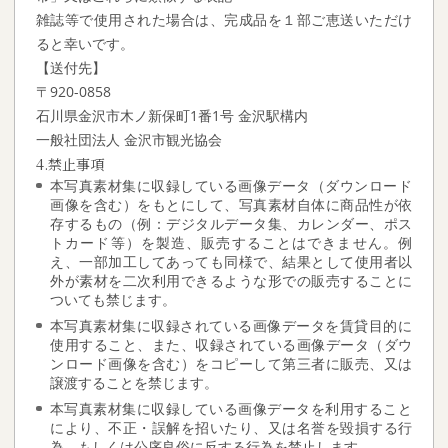
雑誌等で使用された場合は、完成品を１部ご恵送いただけ
ると幸いです。
【送付先】
〒920-0858
石川県金沢市木ノ新保町1番1号 金沢駅構内
一般社団法人 金沢市観光協会
4.禁止事項
本写真素材集に収録している画像データ（ダウンロード
画像を含む）をもとにして、写真素材自体に商品性が依
存するもの（例：デジタルデータ集、カレンダー、ポス
トカード等）を製造、販売することはできません。例
え、一部加工してあっても同様で、結果として使用者以
外が素材を二次利用できるような形での販売することに
ついても禁じます。
本写真素材集に収録されている画像データを賃貸目的に
使用すること、また、収録されている画像データ（ダウ
ンロード画像を含む）をコピーして第三者に販売、又は
譲渡することを禁じます。
本写真素材集に収録している画像データを利用すること
により、不正・誤解を招いたり、又は名誉を毀損する行
為、もしくは公序良俗に反する行為を禁止します。