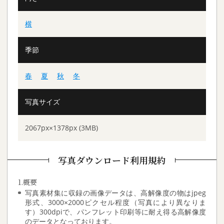
横
季節
春
夏
秋
冬
写真サイズ
2067px×1378px (3MB)
写真ダウンロード利用規約
1.概要
写真素材集に収録の画像データは、高解像度の物はjpeg
形式、3000×2000ピクセル程度（写真により異なりま
す）300dpiで、パンフレット印刷等に耐え得る高解像度
のデータとなっております。