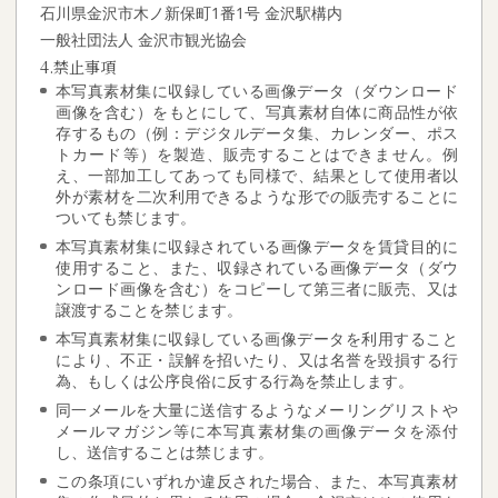
石川県金沢市木ノ新保町1番1号 金沢駅構内
一般社団法人 金沢市観光協会
4.禁止事項
本写真素材集に収録している画像データ（ダウンロード
画像を含む）をもとにして、写真素材自体に商品性が依
存するもの（例：デジタルデータ集、カレンダー、ポス
トカード等）を製造、販売することはできません。例
え、一部加工してあっても同様で、結果として使用者以
外が素材を二次利用できるような形での販売することに
ついても禁じます。
本写真素材集に収録されている画像データを賃貸目的に
使用すること、また、収録されている画像データ（ダウ
ンロード画像を含む）をコピーして第三者に販売、又は
譲渡することを禁じます。
本写真素材集に収録している画像データを利用すること
により、不正・誤解を招いたり、又は名誉を毀損する行
為、もしくは公序良俗に反する行為を禁止します。
同一メールを大量に送信するようなメーリングリストや
メールマガジン等に本写真素材集の画像データを添付
し、送信することは禁じます。
この条項にいずれか違反された場合、また、本写真素材