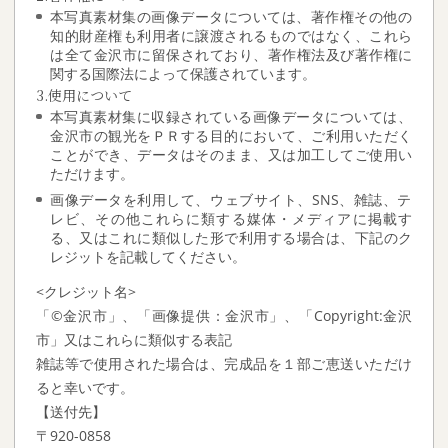
本写真素材集の画像データについては、著作権その他の
知的財産権も利用者に譲渡されるものではなく、これら
は全て金沢市に留保されており、著作権法及び著作権に
関する国際法によって保護されています。
3.使用について
本写真素材集に収録されている画像データについては、
金沢市の観光をＰＲする目的において、ご利用いただく
ことができ、データはそのまま、又は加工してご使用い
ただけます。
画像データを利用して、ウェブサイト、SNS、雑誌、テ
レビ、その他これらに類する媒体・メディアに掲載す
る、又はこれに類似した形で利用する場合は、下記のク
レジットを記載してください。
<クレジット名>
「©金沢市」、「画像提供：金沢市」、「Copyright:金沢
市」又はこれらに類似する表記
雑誌等で使用された場合は、完成品を１部ご恵送いただけ
ると幸いです。
【送付先】
〒920-0858