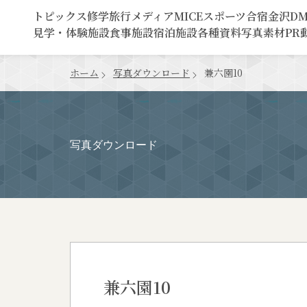
トピックス
修学旅行
メディア
MICE
スポーツ合宿
金沢D
見学・体験施設
食事施設
宿泊施設
各種資料
写真素材
PR
ホーム
写真ダウンロード
兼六園10
写真ダウンロード
兼六園10