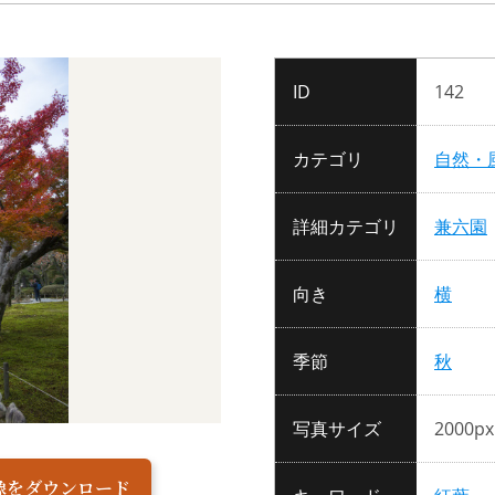
ID
142
カテゴリ
自然・
詳細カテゴリ
兼六園
向き
横
季節
秋
写真サイズ
2000px
像をダウンロード