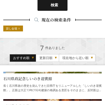
検索
現在の検索条件
貸し会場
7
件ありました
おすすめ順
更新日順
現在地から近い順
石川県政記念しいのき迎賓館
長く石川県政の歴史を刻んできた旧県庁をリニューアルした「しいのき迎賓
館」。正面は大正13年(1924)建築の格調ある意匠をそのままに、反対面は現
代的なガラスの空間に生まれ変わりました。樹…