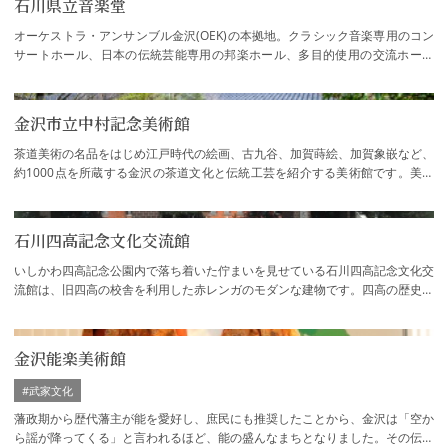
石川県立音楽堂
オーケストラ・アンサンブル金沢(OEK)の本拠地。クラシック音楽専用のコン
サートホール、日本の伝統芸能専用の邦楽ホール、多目的使用の交流ホール
の、3つのホールを設けた全国でも希な音楽文…
金沢市立中村記念美術館
茶道美術の名品をはじめ江戸時代の絵画、古九谷、加賀蒔絵、加賀象嵌など、
約1000点を所蔵する金沢の茶道文化と伝統工芸を紹介する美術館です。美術
館の庭園の眺めを望むことができる喫茶室で…
石川四高記念文化交流館
いしかわ四高記念公園内で落ち着いた佇まいを見せている石川四高記念文化交
流館は、旧四高の校舎を利用した赤レンガのモダンな建物です。四高の歴史と
伝統を伝える展示に加え、旧四高の教室を…
金沢能楽美術館
#武家文化
藩政期から歴代藩主が能を愛好し、庶民にも推奨したことから、金沢は「空か
ら謡が降ってくる」と言われるほど、能の盛んなまちとなりました。その伝統