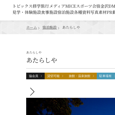
トピックス
修学旅行
メディア
MICE
スポーツ合宿
金沢D
見学・体験施設
食事施設
宿泊施設
各種資料
写真素材
PR
ホーム
宿泊施設
あたらしや
あたらしや
あたらしや
協会員
貸切可能
旅館・温泉旅館
駐車場有