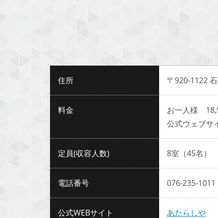
住所
〒920-112
料金
お一人様 18,
公式ウェブサ
定員(収容人数)
8室（45名）
電話番号
076-235-1011
公式WEBサイト
あたらしや