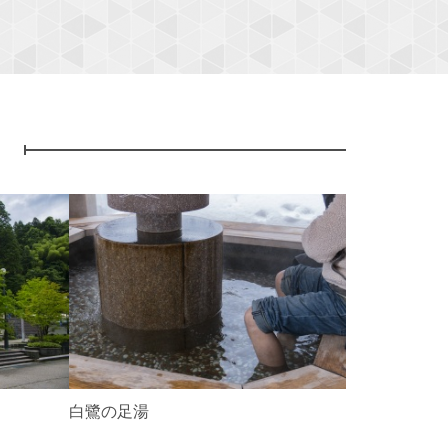
ト
N
e
x
t
白鷺の足湯
湯涌温泉総