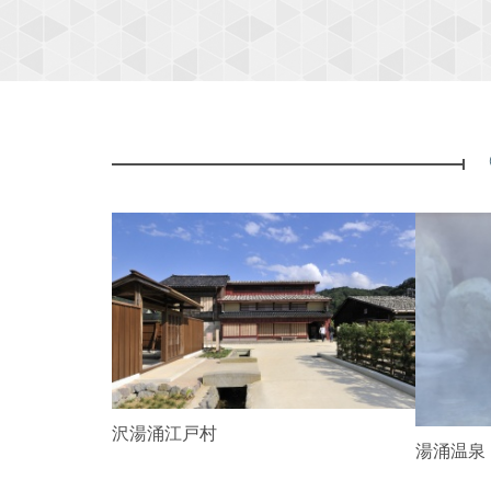
P
r
e
v
i
o
u
s
金沢湯涌江戸村
湯涌温泉
れあい研修セ