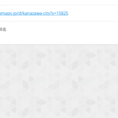
numaps.jp/d/kanazawa-city?s=15825
8名