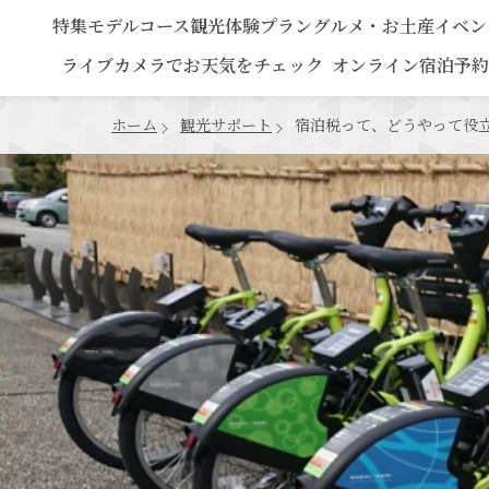
特集
モデルコース
観光
体験プラン
グルメ・お土産
イベン
ライブカメラでお天気をチェック
オンライン宿泊予約
ホーム
観光サポート
宿泊税って、どうやって役